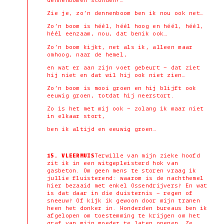
dennenbomen stonden?…
Zie je, zo’n dennenboom ben ik nou ook net…
Zo’n boom is héél, héél hoog en héél, héél,
héél eenzaam, nou, dat benik ook…
Zo’n boom kijkt, net als ik, alleen maar
omhoog, naar de hemel,
en wat er aan zijn voet gebeurt – dat ziet
hij niet en dat wil hij ook niet zien…
Zo’n boom is mooi groen en hij blijft ook
eeuwig groen, totdat hij neerstort.
Zo is het met mij ook – zolang ik maar niet
in elkaar stort,
ben ik altijd en eeuwig groen…
15. VLEERMUIS
Terwille van mijn zieke hoofd
zit ik in een witgepleisterd hok van
gasbeton. Om geen mens te storen vraag ik
jullie fluisterend: waarom is de nachthemel
hier bezaaid met enkel Ossendrijvers? En wat
is dat daar in die duisternis – regen of
sneeuw? Of kijk ik gewoon door mijn tranen
heen het donker in. Honderden bureaus ben ik
afgelopen om toestemming te krijgen om het
graf van mijn moeder te laten openen. Ze