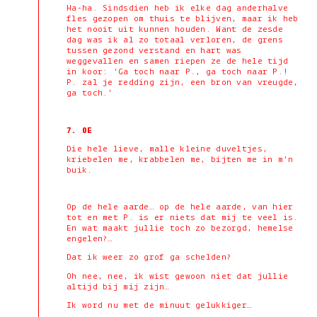
Ha-ha. Sindsdien heb ik elke dag anderhalve
fles gezopen om thuis te blijven, maar ik heb
het nooit uit kunnen houden. Want de zesde
dag was ik al zo totaal verloren, de grens
tussen gezond verstand en hart was
weggevallen en samen riepen ze de hele tijd
in koor: ‘Ga toch naar P., ga toch naar P.!
P. zal je redding zijn, een bron van vreugde,
ga toch.’
7. OE
Die hele lieve, malle kleine duveltjes,
kriebelen me, krabbelen me, bijten me in m’n
buik.
Op de hele aarde… op de hele aarde, van hier
tot en met P. is er niets dat mij te veel is.
En wat maakt jullie toch zo bezorgd, hemelse
engelen?…
Dat ik weer zo grof ga schelden?
Oh nee, nee, ik wist gewoon niet dat jullie
altijd bij mij zijn…
Ik word nu met de minuut gelukkiger…