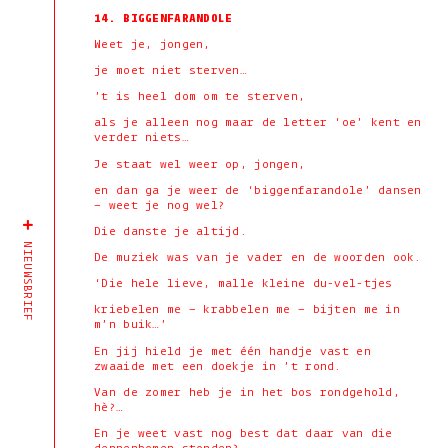
14. BIGGENFARANDOLE
Weet je, jongen,
je moet niet sterven…
’t is heel dom om te sterven,
als je alleen nog maar de letter ‘oe’ kent en
verder niets…
Je staat wel weer op, jongen,
en dan ga je weer de ‘biggenfarandole’ dansen
– weet je nog wel?
Die danste je altijd.
NIEUWSBRIEF
De muziek was van je vader en de woorden ook.
‘Die hele lieve, malle kleine du-vel-tjes
kriebelen me – krabbelen me – bijten me in
m’n buik…’
En jij hield je met één handje vast en
zwaaide met een doekje in ’t rond.
Van de zomer heb je in het bos rondgehold,
hè?…
En je weet vast nog best dat daar van die