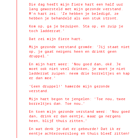
Die dag heeft mijn fiere hart een half uur
lang geworsteld met mijn gezonde verstand.
M’n hart zei: ‘Ze hebben je beledigd, ze
hebben je behandeld als een stuk stront.
Kom op, ga je bezuipen. Sta op, en zuip je
toch ladderzat.’
Dat zei mijn fiere hart.
Mijn gezonde verstand gromde: ‘Jij staat niet
op, je gaat nergens heen en drinkt geen
druppel.’
En mijn hart weer: ‘Nou goed dan, oké. Je
moet ook niet veel drinken, je moet je niet
ladderzat zuipen: neem drie borreltjes en kap
er dan mee.’
‘Geen druppel!’ hamerde mijn gezonde
verstand.
Mijn hart begon te jengelen: ‘Toe nou, twee
borreltjes dan. Toe nou…’
En toen mijn gezonde verstand weer: ‘Nou goed
dan, drink er dan eentje, maar ga nergens
heen, blijf thuis zitten…’
En wat denk je dat er gebeurde? Dat ik er
eentje achteroversloeg en thuis bleef zitten?