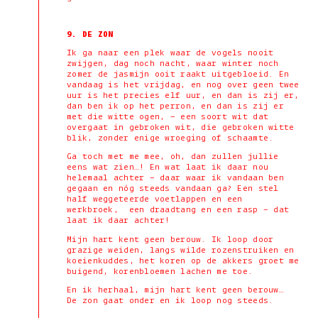
9. DE ZON
Ik ga naar een plek waar de vogels nooit
zwijgen, dag noch nacht, waar winter noch
zomer de jasmijn ooit raakt uitgebloeid. En
vandaag is het vrijdag, en nog over geen twee
uur is het precies elf uur, en dan is zij er,
dan ben ik op het perron, en dan is zij er
met die witte ogen, – een soort wit dat
overgaat in gebroken wit, die gebroken witte
blik, zonder enige wroeging of schaamte.
Ga toch met me mee, oh, dan zullen jullie
eens wat zien…! En wat laat ik daar nou
helemaal achter – daar waar ik vandaan ben
gegaan en nóg steeds vandaan ga? Een stel
half weggeteerde voetlappen en een
werkbroek, een draadtang en een rasp – dat
laat ik daar achter!
Mijn hart kent geen berouw. Ik loop door
grazige weiden, langs wilde rozenstruiken en
koeienkuddes, het koren op de akkers groet me
buigend, korenbloemen lachen me toe.
En ik herhaal, mijn hart kent geen berouw…
De zon gaat onder en ik loop nog steeds.