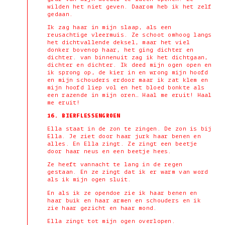
wilden het niet geven. Daarom heb ik het zelf
gedaan.
Ik zag haar in mijn slaap, als een
reusachtige vleermuis. Ze schoot omhoog langs
het dichtvallende deksel, maar het viel
donker bovenop haar, het ging dichter en
dichter. van binnenuit zag ik het dichtgaan,
dichter en dichter. Ik deed mijn ogen open en
ik sprong op, de kier in en wrong mijn hoofd
en mijn schouders erdoor maar ik zat klem en
mijn hoofd liep vol en het bloed bonkte als
een razende in mijn oren… Haal me eruit! Haal
me eruit!
16. BIERFLESSENGROEN
Ella staat in de zon te zingen. De zon is bij
Ella. Je ziet door haar jurk haar benen en
alles. En Ella zingt. Ze zingt een beetje
door haar neus en een beetje hees.
Ze heeft vannacht te lang in de regen
gestaan. En ze zingt dat ik er warm van word
als ik mijn ogen sluit.
En als ik ze opendoe zie ik haar benen en
haar buik en haar armen en schouders en ik
zie haar gezicht en haar mond.
Ella zingt tot mijn ogen overlopen.