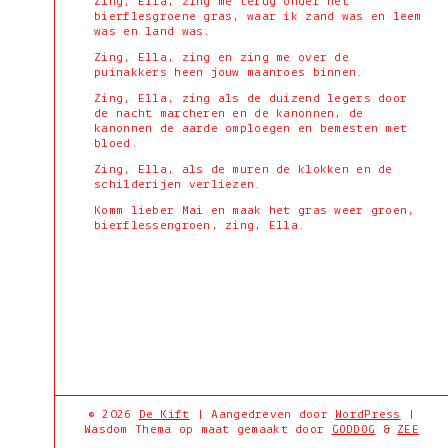
Zing, Ella, zing me terug onder het
bierflesgroene gras, waar ik zand was en leem
was en land was.
Zing, Ella, zing en zing me over de
puinakkers heen jouw maanroes binnen.
Zing, Ella, zing als de duizend legers door
de nacht marcheren en de kanonnen, de
kanonnen de aarde omploegen en bemesten met
bloed.
Zing, Ella, als de muren de klokken en de
schilderijen verliezen.
Komm lieber Mai en maak het gras weer groen,
bierflessengroen, zing, Ella.
+
© 2026
De Kift
|
Aangedreven door
WordPress
|
−
Wasdom Thema op maat gemaakt door
GODDOG
&
ZEE