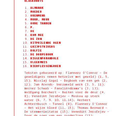
VLASKOORTS
ALMANAK
MOEDER
ORENMENS
MUUR, MUUR
OUDE TANDEN
P.
OE
KOM MEE
DE ZON
UITPUILENDE OGEN
GRIJPSTUIVERS
ROLFIE
DE DORPSBOOM
BIGGENFARANDOLE
VLEERMUIS
BIERFLESSENGROEN
Teksten gebaseerd op: Flannery O’Connor – De
geweldigers nemen hetzelve met geweld) (1, 5,
15); Nicolaj Gogol – Dagboek van een gek (2,
12); Jan Arends- Verzameld werk (3, 5, 11);
Werner Schwab – Faealiëndrama’s (3, 13);
Wolfgang Borchert – Buiten voor de deur (4,
8); Venedikt Jerofejev – Moskou op sterk
water (6, 7, 9, 10, 11,14); Herbert
Achternbusch – Toneel (8); Flannery O’Connor
– Het wijze bloed (11, 15); Thomas Bernard –
De stemmenimitator (15); Venedikt Jerofejev –
Door de ogen van een zonderling (15);