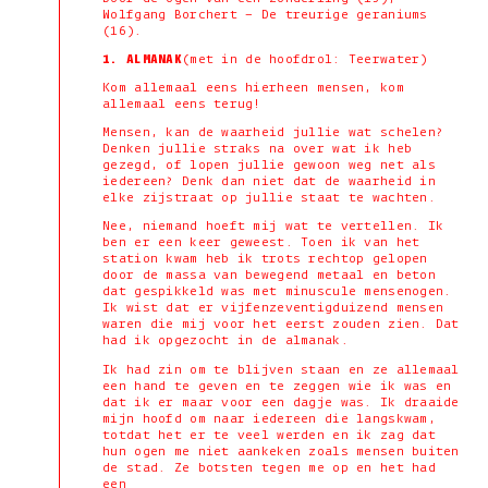
Wolfgang Borchert – De treurige geraniums
(16).
1.
ALMANAK
(met in de hoofdrol: Teerwater)
Kom allemaal eens hierheen mensen, kom
allemaal eens terug!
Mensen, kan de waarheid jullie wat schelen?
Denken jullie straks na over wat ik heb
gezegd, of lopen jullie gewoon weg net als
iedereen? Denk dan niet dat de waarheid in
elke zijstraat op jullie staat te wachten.
Nee, niemand hoeft mij wat te vertellen. Ik
ben er een keer geweest. Toen ik van het
station kwam heb ik trots rechtop gelopen
door de massa van bewegend metaal en beton
dat gespikkeld was met minuscule mensenogen.
Ik wist dat er vijfenzeventigduizend mensen
waren die mij voor het eerst zouden zien. Dat
had ik opgezocht in de almanak.
Ik had zin om te blijven staan en ze allemaal
een hand te geven en te zeggen wie ik was en
dat ik er maar voor een dagje was. Ik draaide
mijn hoofd om naar iedereen die langskwam,
totdat het er te veel werden en ik zag dat
hun ogen me niet aankeken zoals mensen buiten
de stad. Ze botsten tegen me op en het had
een