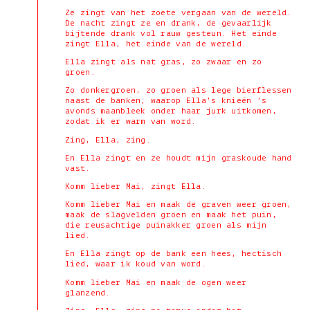
Ze zingt van het zoete vergaan van de wereld.
De nacht zingt ze en drank, de gevaarlijk
bijtende drank vol rauw gesteun. Het einde
zingt Ella, het einde van de wereld.
Ella zingt als nat gras, zo zwaar en zo
groen.
Zo donkergroen, zo groen als lege bierflessen
naast de banken, waarop Ella’s knieën ’s
avonds maanbleek onder haar jurk uitkomen,
zodat ik er warm van word.
Zing, Ella, zing.
En Ella zingt en ze houdt mijn graskoude hand
vast.
Komm lieber Mai, zingt Ella.
Komm lieber Mai en maak de graven weer groen,
maak de slagvelden groen en maak het puin,
die reusachtige puinakker groen als mijn
lied.
En Ella zingt op de bank een hees, hectisch
lied, waar ik koud van word.
Komm lieber Mai en maak de ogen weer
glanzend.