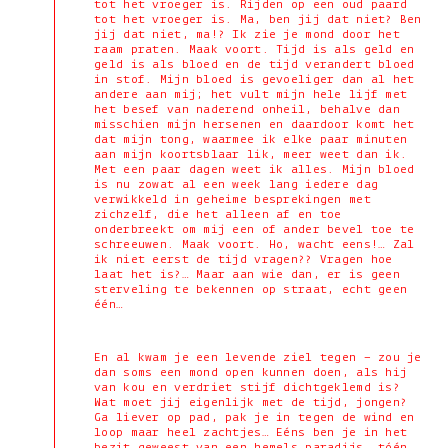
tot het vroeger is. Rijden op een oud paard
tot het vroeger is. Ma, ben jij dat niet? Ben
jij dat niet, ma!? Ik zie je mond door het
raam praten. Maak voort. Tijd is als geld en
geld is als bloed en de tijd verandert bloed
in stof. Mijn bloed is gevoeliger dan al het
andere aan mij; het vult mijn hele lijf met
het besef van naderend onheil, behalve dan
misschien mijn hersenen en daardoor komt het
dat mijn tong, waarmee ik elke paar minuten
aan mijn koortsblaar lik, meer weet dan ik.
Met een paar dagen weet ik alles. Mijn bloed
is nu zowat al een week lang iedere dag
verwikkeld in geheime besprekingen met
zichzelf, die het alleen af en toe
onderbreekt om mij een of ander bevel toe te
schreeuwen. Maak voort. Ho, wacht eens!… Zal
ik niet eerst de tijd vragen?? Vragen hoe
laat het is?… Maar aan wie dan, er is geen
sterveling te bekennen op straat, echt geen
één…
En al kwam je een levende ziel tegen – zou je
dan soms een mond open kunnen doen, als hij
van kou en verdriet stijf dichtgeklemd is?
Wat moet jij eigenlijk met de tijd, jongen?
Ga liever op pad, pak je in tegen de wind en
loop maar heel zachtjes… Eéns ben je in het
bezit geweest van een hemels paradijs, tóén