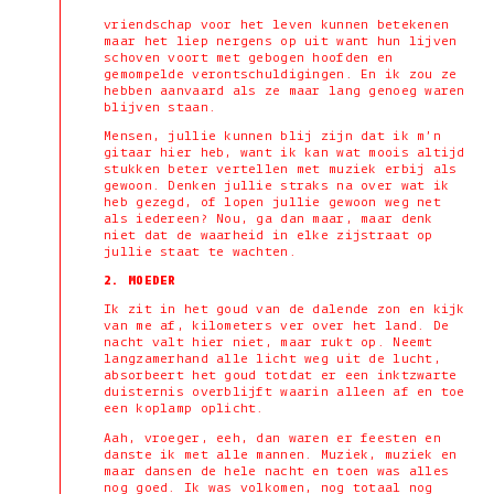
vriendschap voor het leven kunnen betekenen
maar het liep nergens op uit want hun lijven
schoven voort met gebogen hoofden en
gemompelde verontschuldigingen. En ik zou ze
hebben aanvaard als ze maar lang genoeg waren
blijven staan.
Mensen, jullie kunnen blij zijn dat ik m’n
gitaar hier heb, want ik kan wat moois altijd
stukken beter vertellen met muziek erbij als
gewoon. Denken jullie straks na over wat ik
heb gezegd, of lopen jullie gewoon weg net
als iedereen? Nou, ga dan maar, maar denk
niet dat de waarheid in elke zijstraat op
jullie staat te wachten.
2. MOEDER
Ik zit in het goud van de dalende zon en kijk
van me af, kilometers ver over het land. De
nacht valt hier niet, maar rukt op. Neemt
langzamerhand alle licht weg uit de lucht,
absorbeert het goud totdat er een inktzwarte
duisternis overblijft waarin alleen af en toe
een koplamp oplicht.
Aah, vroeger, eeh, dan waren er feesten en
danste ik met alle mannen. Muziek, muziek en
maar dansen de hele nacht en toen was alles
nog goed. Ik was volkomen, nog totaal nog