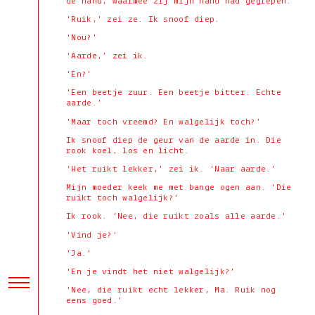
de hand, waarmee zij mijn hand had gegrepen.
‘Ruik,’ zei ze. Ik snoof diep.
‘Nou?’
‘Aarde,’ zei ik.
‘En?’
‘Een beetje zuur. Een beetje bitter. Echte
aarde.’
‘Maar toch vreemd? En walgelijk toch?’
Ik snoof diep de geur van de aarde in. Die
rook koel, los en licht.
‘Het ruikt lekker,’ zei ik. ‘Naar aarde.’
Mijn moeder keek me met bange ogen aan. ‘Die
ruikt toch walgelijk?’
Ik rook. ‘Nee, die ruikt zoals alle aarde.’
‘Vind je?’
‘Ja.’
‘En je vindt het niet walgelijk?’
‘Nee, die ruikt echt lekker, Ma. Ruik nog
eens goed.’