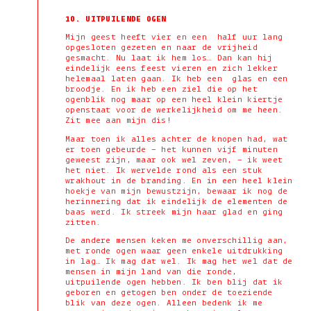
10. UITPUILENDE OGEN
Mijn geest heeft vier en een half uur lang
opgesloten gezeten en naar de vrijheid
gesmacht. Nu laat ik hem los… Dan kan hij
eindelijk eens feest vieren en zich lekker
helemaal laten gaan. Ik heb een glas en een
broodje. En ik heb een ziel die op het
ogenblik nog maar op een heel klein kiertje
openstaat voor de werkelijkheid om me heen.
Zit mee aan mijn dis!
Maar toen ik alles achter de knopen had, wat
er toen gebeurde – het kunnen vijf minuten
geweest zijn, maar ook wel zeven, – ik weet
het niet. Ik wervelde rond als een stuk
wrakhout in de branding. En in een heel klein
hoekje van mijn bewustzijn, bewaar ik nog de
herinnering dat ik eindelijk de elementen de
baas werd. Ik streek mijn haar glad en ging
zitten.
De andere mensen keken me onverschillig aan,
met ronde ogen waar geen enkele uitdrukking
in lag… Ik mag dat wel. Ik mag het wel dat de
mensen in mijn land van die ronde,
uitpuilende ogen hebben. Ik ben blij dat ik
geboren en getogen ben onder de toeziende
blik van deze ogen. Alleen bedenk ik me