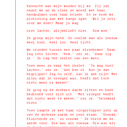
Vannacht was mijn moeder bij me. Zij zat
naast me op de vloer en wreef met haar
handpalmen over haar knieën. En ze keek me
plotseling aan met bange ogen. ‘Wil je iets
voor me doen? Maar je mag
niet lachen, alsjeblieft niet. Kom mee.’
Ze greep mijn hand. Ze voelde aan als sneeuw.
Heel koel. Heel los. Heel licht.
We stonden tussen een paar elzenbomen. Daar
lag iets lichts. ‘Kom,’ zei ze, ‘daar lig
ik.’ Ik zag het skelet van een mens.
Toen wees ze naar het skelet. ‘Je mag niet
lachen,’ zei ze, ‘dat ben ik. Kun je dat
begrijpen? Zeg nu zelf, kan ik dat zijn? Met
alles wat ik vroeger was, heeft dat toch
niets meer te maken?’
Ze ging op de donkere aarde zitten en keek
bedroefd voor zich uit. ‘Met vroeger heeft
dat niets meer te maken,’ zei ze, ‘helemaal
niets.’
Toen raapte ze met haar vingertoppen iets op
van de donkere aarde en rook eraan. ‘Vreemd,’
fluisterde ze, ‘zo vreemd.’ Ze hield me de
aarde voor. Die was als sneeuw. Die was als