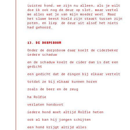
Luister hond, we zijn nu alleen, als je wilt
doe ik ook nog de deur op slot, maar vertel
me alles wat je van mijn moeder weet. Maar
het sluwe beest hield zijn staart tussen zijn
poten, en liep de deur uit alsof het niets
had gehoord.
13. DE DORPSBOOM
Onder de dorpsboom daar koelt de ciderbeker
iedere schaduw
en de schaduw koelt de cider dan is dat een
gedicht
een gedicht dat de dingen bij elkaar vertelt
totdat ze bij elkaar kunnen horen
zoals de beer en de zeug
ha Rolfie
verlaten hondsvot
iedere hond moet altijd Rolfie heten
ook al kan hij jongen schijten
een hond krijgt altijd alles