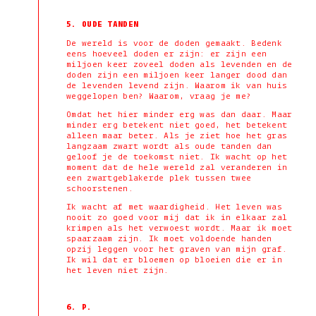
5. OUDE TANDEN
De wereld is voor de doden gemaakt. Bedenk
eens hoeveel doden er zijn: er zijn een
miljoen keer zoveel doden als levenden en de
doden zijn een miljoen keer langer dood dan
de levenden levend zijn. Waarom ik van huis
weggelopen ben? Waarom, vraag je me?
Omdat het hier minder erg was dan daar. Maar
minder erg betekent niet goed, het betekent
alleen maar beter. Als je ziet hoe het gras
langzaam zwart wordt als oude tanden dan
geloof je de toekomst niet. Ik wacht op het
moment dat de hele wereld zal veranderen in
een zwartgeblakerde plek tussen twee
schoorstenen.
Ik wacht af met waardigheid. Het leven was
nooit zo goed voor mij dat ik in elkaar zal
krimpen als het verwoest wordt. Maar ik moet
spaarzaam zijn. Ik moet voldoende handen
opzij leggen voor het graven van mijn graf.
Ik wil dat er bloemen op bloeien die er in
het leven niet zijn.
6.
P.