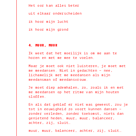
Het oor kan alles beter
uit elkaar onderscheiden
ik hoor mijn lucht
ik hoor mijn grond
4. MUUR, MUUR
Ik weet dat het moeilijk is om me aan te
horen en met me mee te voelen.
Maar je moet ook niet luisteren, je moet met
me meedansen. Niet in gedachten – nee,
lichamelijk met me meedansen als mijn
meedansman of meedansvrouw.
Je moet diep ademhalen, zo, zoals ik en met
me meedansen op het ritme van mijn houten
sloffen.
En als dat geblaf er niet was geweest, zou je
tot in eeuwigheid zo voort kunnen dansen –
zonder verleden, zonder toekomst, niets dan
genietend heden… muur, muur, balanceer,
achter, zij, sluit…
muur, muur, balanceer, achter, zij, sluit…