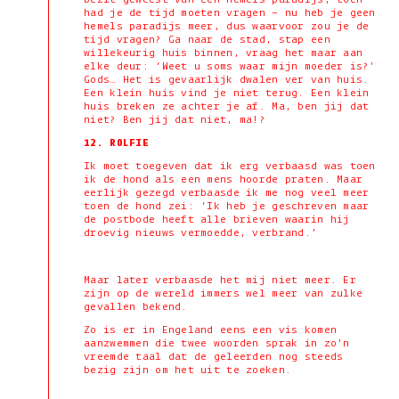
had je de tijd moeten vragen – nu heb je geen
hemels paradijs meer, dus waarvoor zou je de
tijd vragen? Ga naar de stad, stap een
willekeurig huis binnen, vraag het maar aan
elke deur: ‘Weet u soms waar mijn moeder is?’
Gods… Het is gevaarlijk dwalen ver van huis.
Een klein huis vind je niet terug. Een klein
huis breken ze achter je af. Ma, ben jij dat
niet? Ben jij dat niet, ma!?
12.
ROLFIE
Ik moet toegeven dat ik erg verbaasd was toen
ik de hond als een mens hoorde praten. Maar
eerlijk gezegd verbaasde ik me nog veel meer
toen de hond zei: ‘Ik heb je geschreven maar
de postbode heeft alle brieven waarin hij
droevig nieuws vermoedde, verbrand.’
Maar later verbaasde het mij niet meer. Er
zijn op de wereld immers wel meer van zulke
gevallen bekend.
Zo is er in Engeland eens een vis komen
aanzwemmen die twee woorden sprak in zo’n
vreemde taal dat de geleerden nog steeds
bezig zijn om het uit te zoeken.