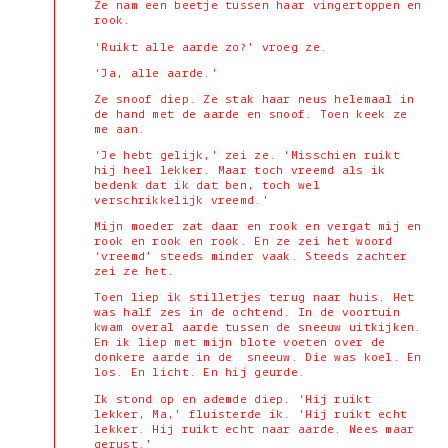
Ze nam een beetje tussen haar vingertoppen en
rook.
‘Ruikt alle aarde zo?’ vroeg ze.
‘Ja, alle aarde.’
Ze snoof diep. Ze stak haar neus helemaal in
de hand met de aarde en snoof. Toen keek ze
me aan.
‘Je hebt gelijk,’ zei ze. ‘Misschien ruikt
hij heel lekker. Maar toch vreemd als ik
bedenk dat ik dat ben, toch wel
verschrikkelijk vreemd.’
Mijn moeder zat daar en rook en vergat mij en
rook en rook en rook. En ze zei het woord
‘vreemd’ steeds minder vaak. Steeds zachter
zei ze het.
Toen liep ik stilletjes terug naar huis. Het
was half zes in de ochtend. In de voortuin
kwam overal aarde tussen de sneeuw uitkijken.
En ik liep met mijn blote voeten over de
donkere aarde in de sneeuw. Die was koel. En
los. En licht. En hij geurde.
Ik stond op en ademde diep. ‘Hij ruikt
lekker, Ma,’ fluisterde ik. ‘Hij ruikt echt
lekker. Hij ruikt echt naar aarde. Wees maar
gerust.’