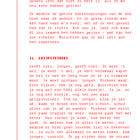
opeens iets dat niet zo best is: als ze me
nou eens hebben gezien?
Ik maakte de gekste bokkensprongen van de éne
hoek naar de andere. En ik greep steeds met
één hand naar m’n keel, net of ik het gevoel
had dat ik stikte. Ach nou ja, laat ook maar.
Al zou iemand het hebben gezien – wat kan het
ook schelen. Misschien was ik wel iets aan
het repeteren.
11. GRIJPSTUIVERS
Geeft niks, jongen, geeft niks… Ik weet ’t
wel, ik weet ’t wel, je bent helemaal kapot
en het is nat en leeg hier en er is niemand
meer. Je moet opstaan, jongen. Probeer maar…
Eens kijken, heb je nog geld, misschien heb
je nog wel een héél klein beetje!… Ja ja, er
is nog een beetje, nog net een paar
grijpstuivers. Sta op, jongen, klop je jas
af, maak je broek een beetje schoon, schud
alles van je af en wandel. Probeer dan eerst
een paar stapjes te doen, daarna gaat het wel
beter. Hoe verder je komt, hoe beter het
gaat. Zo meteen kom je alles te weten, ook
waarom er hier geen levende ziel te bekennen
is, je zult het allemaal te weten komen… Kom,
jongen, vooruit… Ik ga rijden door de straat