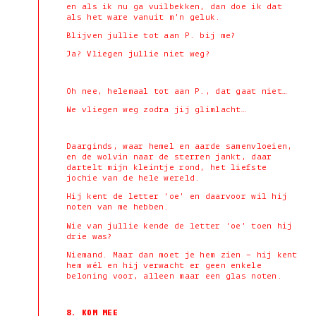
en als ik nu ga vuilbekken, dan doe ik dat
als het ware vanuit m’n geluk.
Blijven jullie tot aan P. bij me?
Ja? Vliegen jullie niet weg?
Oh nee, helemaal tot aan P., dat gaat niet…
We vliegen weg zodra jij glimlacht…
Daarginds, waar hemel en aarde samenvloeien,
en de wolvin naar de sterren jankt, daar
dartelt mijn kleintje rond, het liefste
jochie van de hele wereld.
Hij kent de letter ‘oe’ en daarvoor wil hij
noten van me hebben.
Wie van jullie kende de letter ‘oe’ toen hij
drie was?
Niemand. Maar dan moet je hem zien – hij kent
hem wél en hij verwacht er geen enkele
beloning voor, alleen maar een glas noten.
8. KOM MEE