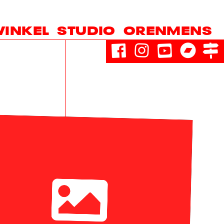
INKEL
STUDIO
ORENMENS