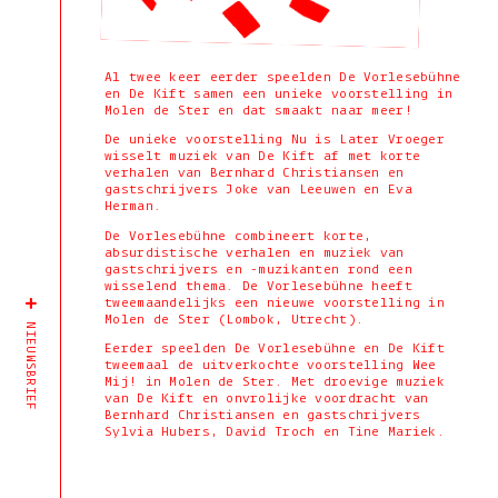
Al twee keer eerder speelden De Vorlesebühne
en De Kift samen een unieke voorstelling in
Molen de Ster en dat smaakt naar meer!
De unieke voorstelling Nu is Later Vroeger
wisselt muziek van De Kift af met korte
verhalen van Bernhard Christiansen en
gastschrijvers Joke van Leeuwen en Eva
Herman.
De Vorlesebühne combineert korte,
absurdistische verhalen en muziek van
gastschrijvers en -muzikanten rond een
wisselend thema. De Vorlesebühne heeft
tweemaandelijks een nieuwe voorstelling in
Molen de Ster (Lombok, Utrecht).
NIEUWSBRIEF
Eerder speelden De Vorlesebühne en De Kift
tweemaal de uitverkochte voorstelling Wee
Mij! in Molen de Ster. Met droevige muziek
van De Kift en onvrolijke voordracht van
Bernhard Christiansen en gastschrijvers
Sylvia Hubers, David Troch en Tine Mariek.