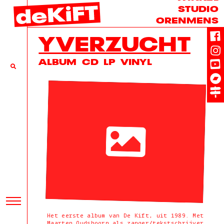
STUDIO
ORENMENS
YVERZUCHT
ALBUM
CD
LP
VINYL
Het eerste album van De Kift, uit 1989. Met
Maarten Oudshoorn als zanger/tekstschrijver