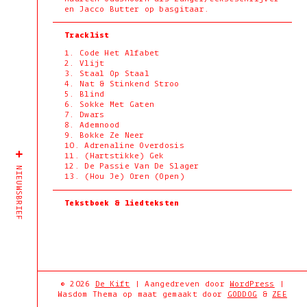
en Jacco Butter op basgitaar.
Tracklist
1. Code Het Alfabet
2. Vlijt
3. Staal Op Staal
4. Nat & Stinkend Stroo
5. Blind
6. Sokke Met Gaten
7. Dwars
8. Ademnood
9. Bokke Ze Neer
10. Adrenaline Overdosis
11. (Hartstikke) Gek
12. De Passie Van De Slager
NIEUWSBRIEF
13. (Hou Je) Oren (Open)
Tekstboek & liedteksten
+
© 2026
De Kift
|
Aangedreven door
WordPress
|
−
Wasdom Thema op maat gemaakt door
GODDOG
&
ZEE