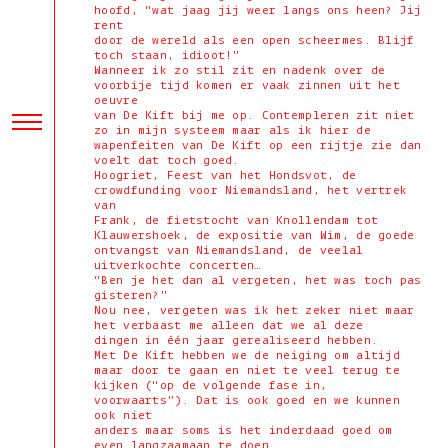
hoofd, “wat jaag jij weer langs ons heen? Jij
rent
door de wereld als een open scheermes. Blijf
toch staan, idioot!”
Wanneer ik zo stil zit en nadenk over de
voorbije tijd komen er vaak zinnen uit het
oeuvre
van De Kift bij me op. Contempleren zit niet
zo in mijn systeem maar als ik hier de
wapenfeiten van De Kift op een rijtje zie dan
voelt dat toch goed.
Hoogriet, Feest van het Hondsvot, de
crowdfunding voor Niemandsland, het vertrek
van
Frank, de fietstocht van Knollendam tot
Klauwershoek, de expositie van Wim, de goede
ontvangst van Niemandsland, de veelal
uitverkochte concerten…
“Ben je het dan al vergeten, het was toch pas
gisteren?”
Nou nee, vergeten was ik het zeker niet maar
het verbaast me alleen dat we al deze
dingen in één jaar gerealiseerd hebben.
Met De Kift hebben we de neiging om altijd
maar door te gaan en niet te veel terug te
kijken (“op de volgende fase in,
voorwaarts”). Dat is ook goed en we kunnen
ook niet
anders maar soms is het inderdaad goed om
even langzaamaan te doen.