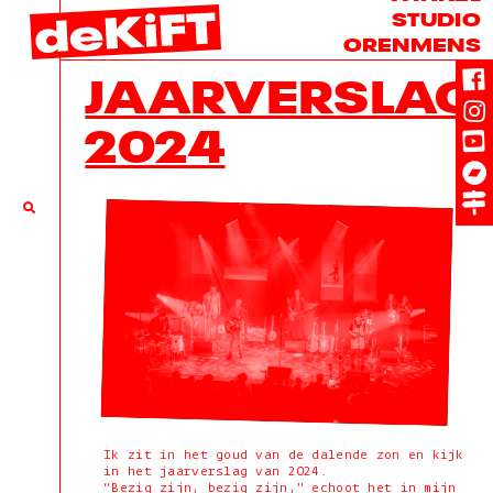
STUDIO
ORENMENS
JAARVERSLAG
2024
Ik zit in het goud van de dalende zon en kijk
in het jaarverslag van 2024.
“Bezig zijn, bezig zijn,” echoot het in mijn